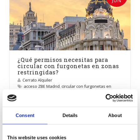
JUN
¿Qué permisos necesitas para
circular con furgonetas en zonas
restringidas?
Cerrato Alquiler
acceso ZBE Madrid
,
circular con furgonetas en
zonas restringidas
,
etiquetas ambientales DGT
,
furgonetas zonas bajas emisiones
,
multas por
circular sin permiso
,
normativa vehículos
industriales
,
normativa ZBE Madrid
,
permisos
Consent
Details
About
circulación ZBE
,
vehículos sin etiqueta Madrid
,
zonas
restringidas Madrid
Noticias y curiosidades
This website uses cookies
La logística urbana ha cambiado. Si trabajas con