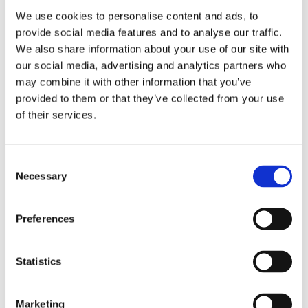
vehículos industriales, seguro que te has
We use cookies to personalise content and ads, to
encontrado con una duda cada vez más frecuente:
provide social media features and to analyse our traffic.
¿qué permisos necesitas para circular con
We also share information about your use of our site with
furgonetas en zonas...
our social media, advertising and analytics partners who
LEER MÁS
may combine it with other information that you’ve
provided to them or that they’ve collected from your use
of their services.
9
AGO
Consent
Necessary
Selection
Preferences
Statistics
Estos son los vehículos de
alquiler que cumplen con la
Marketing