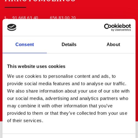
91 668 63 40
656 83 00 20
info@cerratoalquiler.es
Calle Fresadores Nº 62
Parque Empresarial PARQUE 22
Consent
Details
About
28939 ARROYOMOLINOS (Madrid)
BOADILLA DEL MONTE
This website uses cookies
We use cookies to personalise content and ads, to
91 668 63 40
687472823
provide social media features and to analyse our traffic.
boadilla@cerratoalquiler.es
We also share information about your use of our site with
Calle Artesanos Nº 13
our social media, advertising and analytics partners who
Pol. Ind. PRADO DEL ESPINO
may combine it with other information that you’ve
28660 BOADILLA DEL MONTE (Madrid)
provided to them or that they’ve collected from your use
of their services.