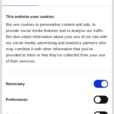
Los mejores vehículos
industriales para rodajes: guía
completa para productoras
This website uses cookies
Cerrato Alquiler
We use cookies to personalise content and ads, to
alquilar un vehículo industrial
,
alquiler de
furgonetas para productoras
,
alquiler de vehículos
provide social media features and to analyse our traffic.
industriales en Madrid
,
carrozado con trampilla para
We also share information about your use of our site with
cine
,
Cerrato Alquiler
,
flota profesional para rodajes
,
our social media, advertising and analytics partners who
furgón comercial para rodajes
,
furgón sobreelevado
may combine it with other information that you’ve
audiovisual
,
logística en rodajes de cine y publicidad
,
provided to them or that they’ve collected from your use
logística para rodajes audiovisuales
,
transporte de
material audiovisual
,
vehículos ECO para
of their services.
producciones audiovisuales
,
vehículos industriales
para rodajes
,
vehículos para cine y televisión
Consejos y opinión
,
Sobre Cerrato
,
Vehículos
Consent
En un rodaje, la creatividad manda… pero la
Necessary
Selection
logística decide si llegas a tiempo. Cuando fallan los
accesos, cuando el material viaja mal estibado o
cuando el equipo pierde una hora buscando dónde
Preferences
desc...
LEER MÁS