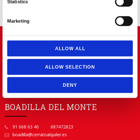
Statistics
Marketing
ARROYOMOLINOS
ALLOW ALL
91 668 63 40
656 83 00 20
ALLOW SELECTION
info@cerratoalquiler.es
Calle Fresadores Nº 62
DENY
Parque Empresarial PARQUE 22
28939 ARROYOMOLINOS (Madrid)
BOADILLA DEL MONTE
91 668 63 40
687472823
boadilla@cerratoalquiler.es