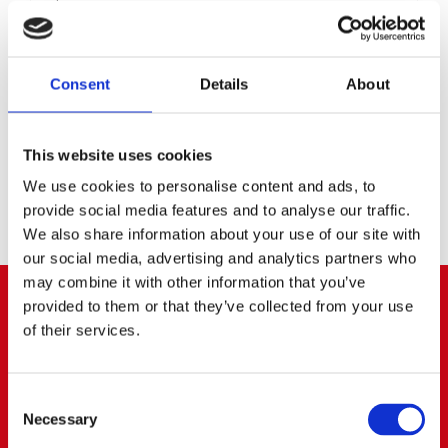
para rodajes
,
vehículos para cine y televisión
Consejos y opinión
,
Sobre Cerrato
,
Vehículos
En un rodaje, la creatividad manda… pero la
logística decide si llegas a tiempo. Cuando fallan los
Consent
Details
About
accesos, cuando el material viaja mal estibado o
cuando el equipo pierde una hora buscando dónde
desc...
This website uses cookies
LEER MÁS
We use cookies to personalise content and ads, to
provide social media features and to analyse our traffic.
We also share information about your use of our site with
our social media, advertising and analytics partners who
may combine it with other information that you’ve
provided to them or that they’ve collected from your use
ARROYOMOLINOS
of their services.
91 668 63 40
656 83 00 20
Consent
info@cerratoalquiler.es
Necessary
Selection
Calle Fresadores Nº 62