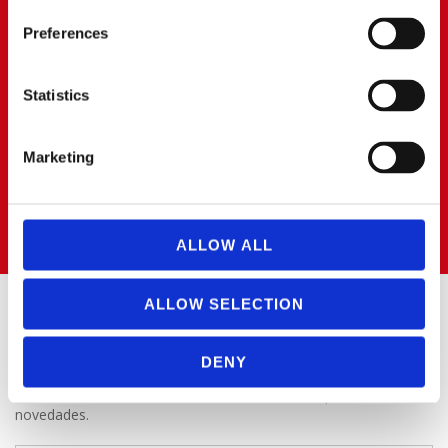
Parque Empresarial PARQUE 22
28939 ARROYOMOLINOS (Madrid)
Preferences
BOADILLA DEL MONTE
Statistics
91 668 63 40
687472823
Marketing
boadilla@cerratoalquiler.es
Calle Artesanos Nº 13
Pol. Ind. PRADO DEL ESPINO
28660 BOADILLA DEL MONTE (Madrid)
ALLOW ALL
ALLOW SELECTION
SUSCRÍBETE AL BOLETÍN
DENY
Puedes suscribirte a nuestro boletín de noticias para recibir las
novedades.