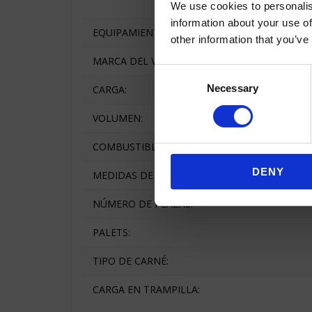
We use cookies to personalis
information about your use of
EQUIPAMIENTO DEL VEHÍCULO:
other information that you’ve
MARCA DEL VEHÍCULO:
Consent
Necessary
Selection
CARGA:
VOLUMEN:
COMBUSTIBLE:
DENY
MEDIDAS DE LA CAJA:
NÚMERO DE PLAZAS:
PALETS:
TIPO DE CARNÉ:
CARGA EN TRAMPILLA: