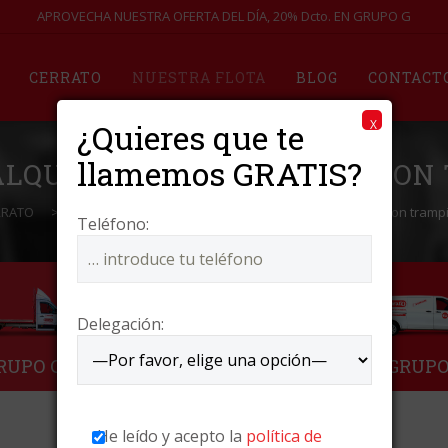
APROVECHA NUESTRA OFERTA DEL DÍA, 20% Dcto. EN GRUPO G
CERRATO
NUESTRA FLOTA
BLOG
CONTACT
¿Quieres que te
X
llamemos GRATIS?
 ALQUILER DE CARROZADO CON
RRATO
>
Nuestra flota
>
GRUPO B1: Alquiler de carrozado con trampi
Teléfono:
Delegación:
He leído y acepto la
política de