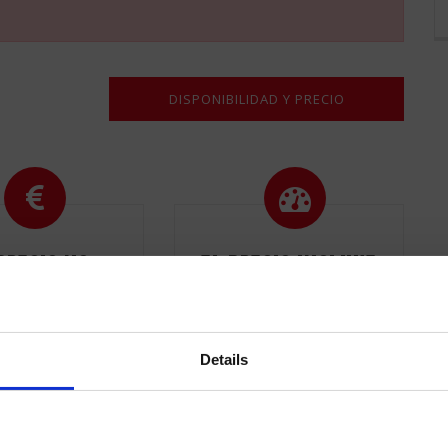
Por favor, deja este campo vacío.
PRECIO NO
EL PRECIO INCLUYE
 EL IVA NI EL
150 KMS Y SEGURO A
USTIBLE DEL
TODO RIESGO CON
EHÍCULO.
FRANQUICIA.
Details