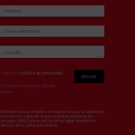
y.
Please leave this field empty.
Acepto la
política de privacidad
SÍ
, acepto recibir las últimas
edades.
ollo Regional cuyo objetivo es mejorar el uso y la calidad de
 a las mismas y gracias al que ha podido implantar las
 de pago (SEM). Esta acción ha tenido lugar durante los
 Cámaras de la Cámara de Madrid.