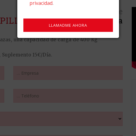
privacidad
.
E
Desde
Por favor, deja este campo vacío.
PILLA
120 €
/ día
plazas, una capacidad de carga de 400 Kg
Suplemento 15€/Día.