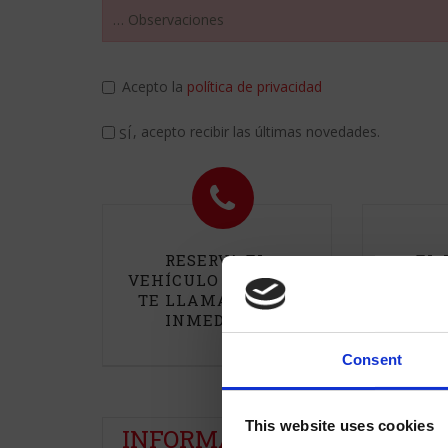
Acepto la
política de privacidad
, acepto recibir las últimas novedades.
SÍ
RESERVA EL
EL 
VEHÍCULO AHORA Y
INCLUYE
TE LLAMAMOS DE
COMB
INMEDIATO.
V
Consent
This website uses cookies
INFORMACIÓN