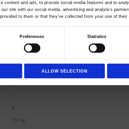
e content and ads, to provide social media features and to analy
 our site with our social media, advertising and analytics partn
Climatizador, bluetooth, radio cd, …
 provided to them or that they’ve collected from your use of their
VOLKSWAGEN CRAFTER y MERCEDES SPRINTER
Preferences
Statistics
400 Kg. Aprox.
20 m3
Diesel
ALLOW SELECTION
4,25 x 2,15 x 2,17
3
7
B
750 Kg.