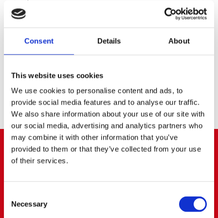
para rodajes
,
vehículos para cine y televisión
Consejos y opinión
,
Sobre Cerrato
,
Vehículos
En un rodaje, la creatividad manda… pero la
logística decide si llegas a tiempo. Cuando fallan los
Consent
Details
About
accesos, cuando el material viaja mal estibado o
cuando el equipo pierde una hora buscando dónde
desc...
This website uses cookies
LEER MÁS
We use cookies to personalise content and ads, to
provide social media features and to analyse our traffic.
We also share information about your use of our site with
our social media, advertising and analytics partners who
may combine it with other information that you’ve
provided to them or that they’ve collected from your use
ARROYOMOLINOS
of their services.
91 668 63 40
656 83 00 20
Consent
info@cerratoalquiler.es
Necessary
Selection
Calle Fresadores Nº 62