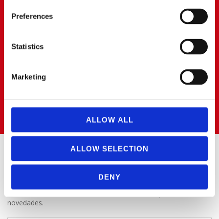
Parque Empresarial PARQUE 22
28939 ARROYOMOLINOS (Madrid)
Preferences
BOADILLA DEL MONTE
Statistics
91 668 63 40
687472823
Marketing
boadilla@cerratoalquiler.es
Calle Artesanos Nº 13
Pol. Ind. PRADO DEL ESPINO
28660 BOADILLA DEL MONTE (Madrid)
ALLOW ALL
ALLOW SELECTION
SUSCRÍBETE AL BOLETÍN
DENY
Puedes suscribirte a nuestro boletín de noticias para recibir las
novedades.