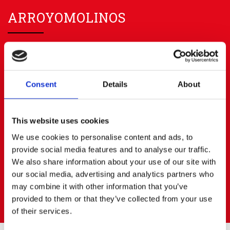
ARROYOMOLINOS
91 668 63 40
656 83 00 20
info@cerratoalquiler.es
Calle Fresadores Nº 62
Consent
Details
About
Parque Empresarial PARQUE 22
28939 ARROYOMOLINOS (Madrid)
BOADILLA DEL MONTE
This website uses cookies
We use cookies to personalise content and ads, to
provide social media features and to analyse our traffic.
91 668 63 40
687472823
We also share information about your use of our site with
boadilla@cerratoalquiler.es
our social media, advertising and analytics partners who
Calle Artesanos Nº 13
may combine it with other information that you’ve
Pol. Ind. PRADO DEL ESPINO
provided to them or that they’ve collected from your use
28660 BOADILLA DEL MONTE (Madrid)
of their services.