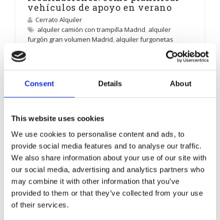
vehículos de apoyo en verano
Cerrato Alquiler
alquiler camión con trampilla Madrid
,
alquiler
furgón gran volumen Madrid
,
alquiler furgonetas
para rodajes
,
alquiler vehículos para productoras
,
Cerrato Alquiler
,
Flota para rodajes en varias
localizaciones
,
logística audiovisual
,
transporte para
producciones audiovisuales
,
vehículos industriales
Consent
Details
About
para rodajes
,
vehículos para rodajes
Consejos y opinión
,
Vehículos
Organizar un rodaje en verano tiene algo de arte,
This website uses cookies
algo de ciencia y mucho de logística. La luz
acompaña, los días son más largos y muchas
We use cookies to personalise content and ads, to
localizaciones exteriores ganan valor visual, pero
provide social media features and to analyse our traffic.
también apa...
We also share information about your use of our site with
LEER MÁS
our social media, advertising and analytics partners who
may combine it with other information that you’ve
provided to them or that they’ve collected from your use
of their services.
5