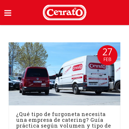
Skip
to
content
27
FEB
¿Qué tipo de furgoneta necesita
una empresa de catering? Guía
práctica según volumen y tipo de