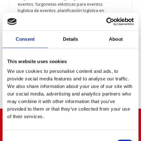
eventos
,
furgonetas eléctricas para eventos
,
logística de eventos
,
planificación logística en
catering
,
transporte de catering
,
transporte
profesional para eventos
,
vehículos ECO para
catering
,
vehículos para eventos
Consejos y opinión
,
Vehículos
Consent
Details
About
En catering y eventos, la logística no es un “extra”:
es el servicio. Un canapé puede ser excelente, pero
si llega tarde, templado o con el menaje
This website uses cookies
incompleto, el cliente recordará el fallo, no el
sabo...
We use cookies to personalise content and ads, to
provide social media features and to analyse our traffic.
LEER MÁS
We also share information about your use of our site with
our social media, advertising and analytics partners who
may combine it with other information that you’ve
provided to them or that they’ve collected from your use
of their services.
ARROYOMOLINOS
Consent