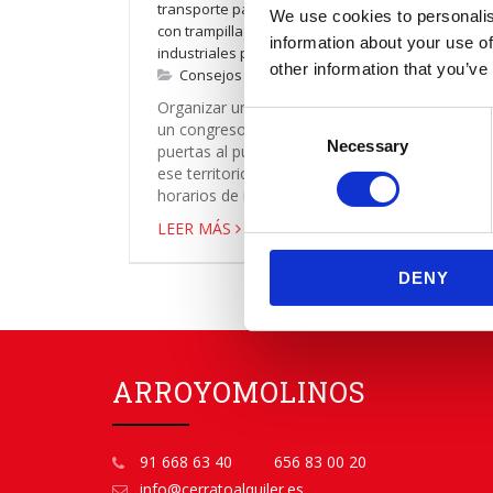
transporte para ferias comerciales
,
vehículos
We use cookies to personalis
con trampilla para eventos
,
vehículos
information about your use of
industriales para congresos
other information that you’ve
Consejos y opinión
,
Vehículos
Organizar un festival, una feria profesional o
Consent
un congreso no empieza cuando se abren las
Necessary
Selection
puertas al público. Empieza mucho antes, en
ese territorio donde conviven proveedores,
horarios de montaje, ac...
LEER MÁS
DENY
ARROYOMOLINOS
91 668 63 40
656 83 00 20
info@cerratoalquiler.es