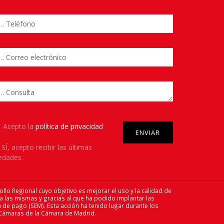
y.
Please leave this field empty.
Acepto la
política de privacidad
SÍ
, acepto recibir las últimas
edades.
ollo Regional cuyo objetivo es mejorar el uso y la calidad de
 a las mismas y gracias al que ha podido implantar las
 de pago (SEM). Esta acción ha tenido lugar durante los
 Cámaras de la Cámara de Madrid.