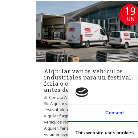
19
JUN
Alquilar varios vehículos
industriales para un festival,
feria o congreso: qué revisar
antes de contratar
Cerrato Alquiler
Alquilar vehículos industriales para un
festival
,
alquiler camiones para festivales
,
Consent
alquiler furgonetas para ferias
,
alquiler
vehículos industriales eventos
,
Cerrato
Alquiler
,
feria o congreso
,
furgón gran
This website uses cookies
volumen eventos
,
logística para eventos
,