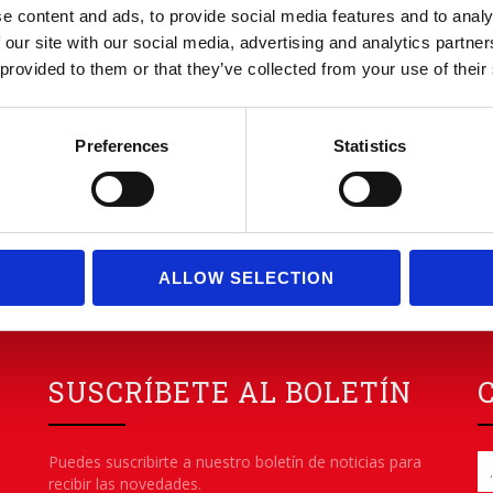
e content and ads, to provide social media features and to analy
 our site with our social media, advertising and analytics partn
 provided to them or that they’ve collected from your use of their
Preferences
Statistics
ALLOW SELECTION
SUSCRÍBETE AL BOLETÍN
Puedes suscribirte a nuestro boletín de noticias para
recibir las novedades.