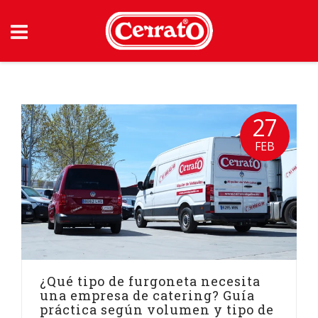
Skip
to
content
27
FEB
¿Qué tipo de furgoneta necesita
una empresa de catering? Guía
práctica según volumen y tipo de