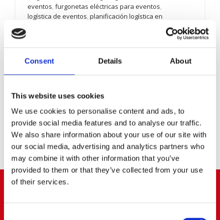
eventos
,
furgonetas eléctricas para eventos
,
logística de eventos
,
planificación logística en
catering
,
transporte de catering
,
transporte
profesional para eventos
,
vehículos ECO para
catering
,
vehículos para eventos
Consejos y opinión
,
Vehículos
Consent
Details
About
En catering y eventos, la logística no es un “extra”:
es el servicio. Un canapé puede ser excelente, pero
si llega tarde, templado o con el menaje
This website uses cookies
incompleto, el cliente recordará el fallo, no el
sabo...
We use cookies to personalise content and ads, to
provide social media features and to analyse our traffic.
LEER MÁS
We also share information about your use of our site with
our social media, advertising and analytics partners who
may combine it with other information that you’ve
provided to them or that they’ve collected from your use
of their services.
ARROYOMOLINOS
Consent