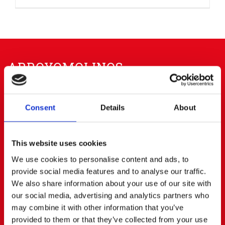
ARROYOMOLINOS
91 668 63 40
656 83 00 20
Consent
Details
About
info@cerratoalquiler.es
Calle Fresadores Nº 62
Parque Empresarial PARQUE 22
This website uses cookies
28939 ARROYOMOLINOS (Madrid)
We use cookies to personalise content and ads, to
BOADILLA DEL MONTE
provide social media features and to analyse our traffic.
We also share information about your use of our site with
our social media, advertising and analytics partners who
91 668 63 40
687472823
may combine it with other information that you’ve
boadilla@cerratoalquiler.es
provided to them or that they’ve collected from your use