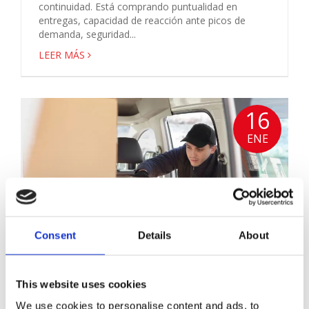
continuidad. Está comprando puntualidad en
entregas, capacidad de reacción ante picos de
demanda, seguridad...
LEER MÁS
16
ENE
Consent
Details
About
Top 5 mejores vehículos para el
transporte de catering y eventos
This website uses cookies
Cerrato Alquiler
We use cookies to personalise content and ads, to