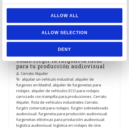
ENE
ALLOW ALL
ALLOW SELECTION
DENY
Cómo elegir la furgoneta ideal
para tu producción audiovisual
Cerrato Alquiler
alquilar un vehículo industrial
,
alquiler de
furgones en Madrid
,
alquiler de furgonetas para
rodajes
,
alquiler de vehículos ECO para rodajes
,
carrozado con trampilla para producciones
,
Cerrato
Alquiler
,
flota de vehículos industriales Cerrato
,
furgón comercial para rodajes
,
furgón sobreelevado
audiovisual
,
furgoneta para producción audiovisual
,
furgonetas eléctricas para producción audiovisual
,
logística audiovisual
,
logística en rodajes de cine
,