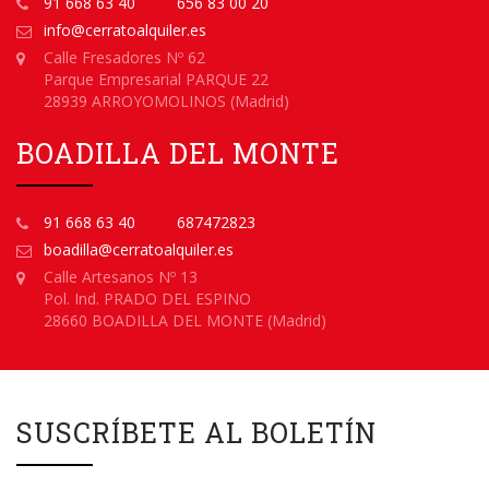
91 668 63 40
656 83 00 20
info@cerratoalquiler.es
Calle Fresadores Nº 62
Parque Empresarial PARQUE 22
28939 ARROYOMOLINOS (Madrid)
BOADILLA DEL MONTE
91 668 63 40
687472823
boadilla@cerratoalquiler.es
Calle Artesanos Nº 13
Pol. Ind. PRADO DEL ESPINO
28660 BOADILLA DEL MONTE (Madrid)
SUSCRÍBETE AL BOLETÍN