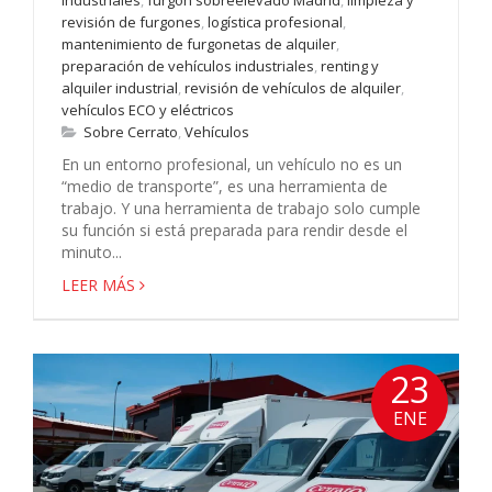
industriales
,
furgón sobreelevado Madrid
,
limpieza y
revisión de furgones
,
logística profesional
,
mantenimiento de furgonetas de alquiler
,
preparación de vehículos industriales
,
renting y
alquiler industrial
,
revisión de vehículos de alquiler
,
vehículos ECO y eléctricos
Sobre Cerrato
,
Vehículos
En un entorno profesional, un vehículo no es un
“medio de transporte”, es una herramienta de
trabajo. Y una herramienta de trabajo solo cumple
su función si está preparada para rendir desde el
minuto...
LEER MÁS
23
ENE