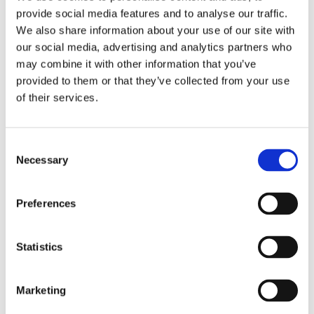
alquilar un vehículo industrial
,
alquiler de
provide social media features and to analyse our traffic.
furgonetas para catering
,
alquiler de vehículos
We also share information about your use of our site with
industriales Madrid
,
carrozado con trampilla catering
,
our social media, advertising and analytics partners who
Cerrato Alquiler
,
flota de vehículos para eventos
,
furgón comercial catering
,
furgón sobreelevado
may combine it with other information that you’ve
eventos
,
furgonetas eléctricas para eventos
,
provided to them or that they’ve collected from your use
logística de eventos
,
planificación logística en
of their services.
catering
,
transporte de catering
,
transporte
profesional para eventos
,
vehículos ECO para
catering
,
vehículos para eventos
Consejos y opinión
,
Vehículos
Consent
Necessary
Selection
En catering y eventos, la logística no es un “extra”:
es el servicio. Un canapé puede ser excelente, pero
si llega tarde, templado o con el menaje
Preferences
incompleto, el cliente recordará el fallo, no el
sabo...
LEER MÁS
Statistics
Marketing
9