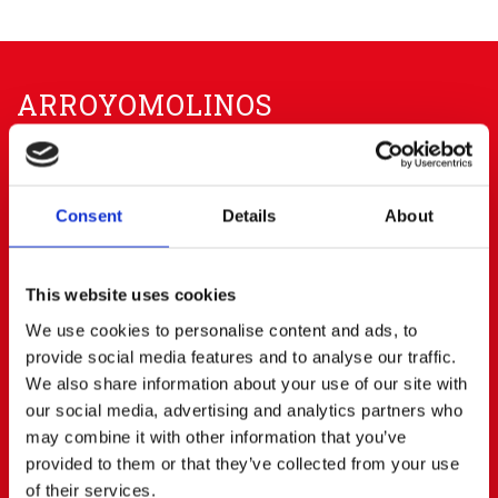
ARROYOMOLINOS
91 668 63 40
656 83 00 20
info@cerratoalquiler.es
Consent
Details
About
Calle Fresadores Nº 62
Parque Empresarial PARQUE 22
28939 ARROYOMOLINOS (Madrid)
This website uses cookies
BOADILLA DEL MONTE
We use cookies to personalise content and ads, to
provide social media features and to analyse our traffic.
We also share information about your use of our site with
91 668 63 40
687472823
our social media, advertising and analytics partners who
boadilla@cerratoalquiler.es
may combine it with other information that you’ve
Calle Artesanos Nº 13
provided to them or that they’ve collected from your use
Pol. Ind. PRADO DEL ESPINO
of their services.