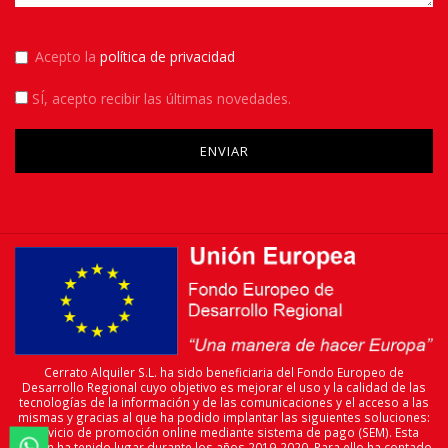
Acepto la
política de privacidad
SÍ
, acepto recibir las últimas novedades.
Please leave this field empty.
Cerrato Alquiler S.L. ha sido beneficiaria del Fondo Europeo de
Desarrollo Regional cuyo objetivo es mejorar el uso y la calidad de las
tecnologías de la información y de las comunicaciones y el acceso a las
mismas y gracias al que ha podido implantar las siguientes soluciones:
servicio de promoción online mediante sistema de pago (SEM). Esta

acción ha tenido lugar durante los años 2019-2020. Para ello ha contado