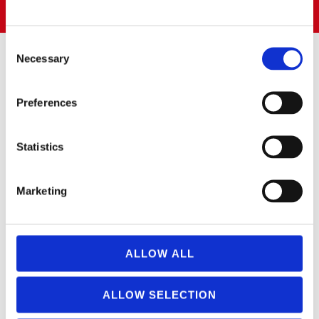
28660 BOADILLA DEL MONTE (Madrid)
Consent
Necessary
Selection
SUSCRÍBETE AL BOLETÍN
Preferences
Puedes suscribirte a nuestro boletín de noticias para recibir las
novedades.
Statistics
Marketing
Please leave this field empty.
SÍ
, acepto recibir las últimas novedades.
ALLOW ALL
SÍGUENOS EN:
ALLOW SELECTION