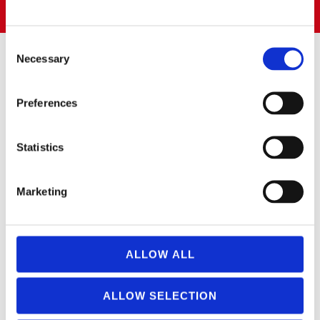
28660 BOADILLA DEL MONTE (Madrid)
Consent
Necessary
Selection
SUSCRÍBETE AL BOLETÍN
Preferences
Puedes suscribirte a nuestro boletín de noticias para recibir las
novedades.
Statistics
Marketing
Please leave this field empty.
SÍ
, acepto recibir las últimas novedades.
ALLOW ALL
SÍGUENOS EN:
ALLOW SELECTION