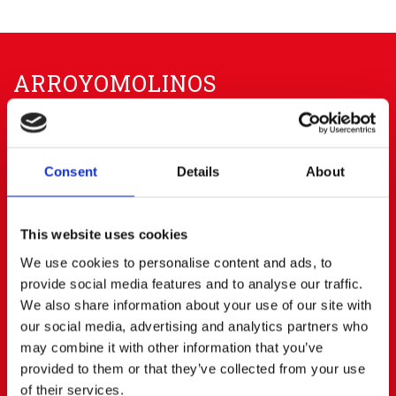
ARROYOMOLINOS
91 668 63 40
656 83 00 20
info@cerratoalquiler.es
Consent
Details
About
Calle Fresadores Nº 62
Parque Empresarial PARQUE 22
28939 ARROYOMOLINOS (Madrid)
This website uses cookies
BOADILLA DEL MONTE
We use cookies to personalise content and ads, to
provide social media features and to analyse our traffic.
We also share information about your use of our site with
91 668 63 40
687472823
our social media, advertising and analytics partners who
boadilla@cerratoalquiler.es
may combine it with other information that you’ve
Calle Artesanos Nº 13
provided to them or that they’ve collected from your use
Pol. Ind. PRADO DEL ESPINO
of their services.