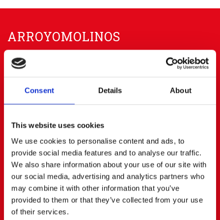
ARROYOMOLINOS
91 668 63 40
656 83 00 20
info@cerratoalquiler.es
Consent
Details
About
Calle Fresadores Nº 62
Parque Empresarial PARQUE 22
28939 ARROYOMOLINOS (Madrid)
This website uses cookies
BOADILLA DEL MONTE
We use cookies to personalise content and ads, to
provide social media features and to analyse our traffic.
We also share information about your use of our site with
91 668 63 40
687472823
our social media, advertising and analytics partners who
boadilla@cerratoalquiler.es
may combine it with other information that you’ve
Calle Artesanos Nº 13
provided to them or that they’ve collected from your use
Pol. Ind. PRADO DEL ESPINO
28660 BOADILLA DEL MONTE (Madrid)
of their services.