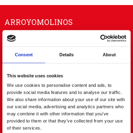
ARROYOMOLINOS
91 668 63 40
656 83 00 20
info@cerratoalquiler.es
Consent
Details
About
Calle Fresadores Nº 62
Parque Empresarial PARQUE 22
28939 ARROYOMOLINOS (Madrid)
This website uses cookies
BOADILLA DEL MONTE
We use cookies to personalise content and ads, to
provide social media features and to analyse our traffic.
We also share information about your use of our site with
91 668 63 40
687472823
our social media, advertising and analytics partners who
boadilla@cerratoalquiler.es
may combine it with other information that you’ve
Calle Artesanos Nº 13
provided to them or that they’ve collected from your use
Pol. Ind. PRADO DEL ESPINO
28660 BOADILLA DEL MONTE (Madrid)
of their services.