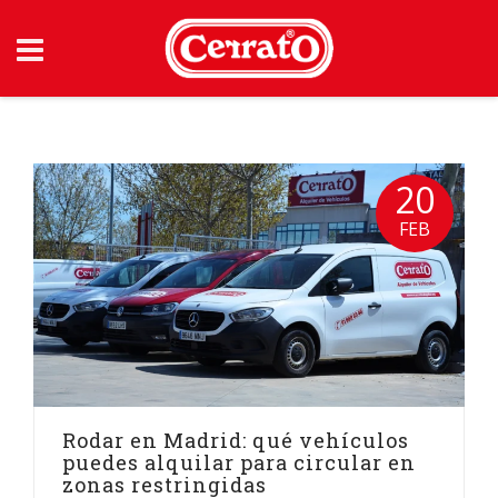
Skip
to
content
20
FEB
Rodar en Madrid: qué vehículos
puedes alquilar para circular en
zonas restringidas