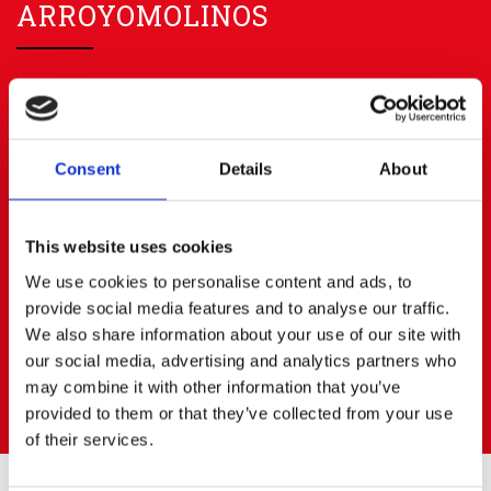
ARROYOMOLINOS
91 668 63 40
656 83 00 20
info@cerratoalquiler.es
Calle Fresadores Nº 62
Parque Empresarial PARQUE 22
Consent
Details
About
28939 ARROYOMOLINOS (Madrid)
BOADILLA DEL MONTE
This website uses cookies
We use cookies to personalise content and ads, to
91 668 63 40
687472823
provide social media features and to analyse our traffic.
boadilla@cerratoalquiler.es
We also share information about your use of our site with
Calle Artesanos Nº 13
our social media, advertising and analytics partners who
Pol. Ind. PRADO DEL ESPINO
may combine it with other information that you’ve
28660 BOADILLA DEL MONTE (Madrid)
provided to them or that they’ve collected from your use
of their services.