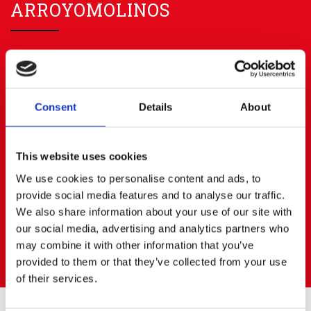
ARROYOMOLINOS
91 668 63 40
656 83 00 20
info@cerratoalquiler.es
Calle Fresadores Nº 62
Parque Empresarial PARQUE 22
Consent
Details
About
28939 ARROYOMOLINOS (Madrid)
BOADILLA DEL MONTE
This website uses cookies
We use cookies to personalise content and ads, to
91 668 63 40
687472823
provide social media features and to analyse our traffic.
boadilla@cerratoalquiler.es
We also share information about your use of our site with
Calle Artesanos Nº 13
our social media, advertising and analytics partners who
Pol. Ind. PRADO DEL ESPINO
may combine it with other information that you’ve
28660 BOADILLA DEL MONTE (Madrid)
provided to them or that they’ve collected from your use
of their services.