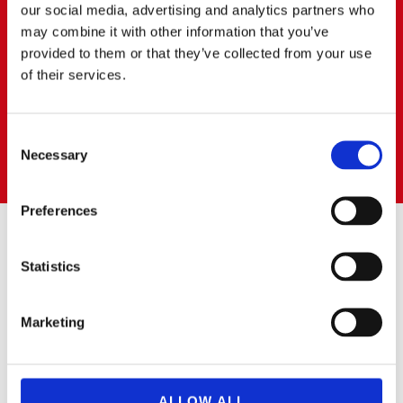
our social media, advertising and analytics partners who
BOADILLA DEL MONTE
may combine it with other information that you’ve
provided to them or that they’ve collected from your use
of their services.
91 668 63 40
687472823
boadilla@cerratoalquiler.es
Calle Artesanos Nº 13
Consent
Pol. Ind. PRADO DEL ESPINO
Necessary
Selection
28660 BOADILLA DEL MONTE (Madrid)
Preferences
SUSCRÍBETE AL BOLETÍN
Statistics
Puedes suscribirte a nuestro boletín de noticias para recibir las
Marketing
novedades.
ALLOW ALL