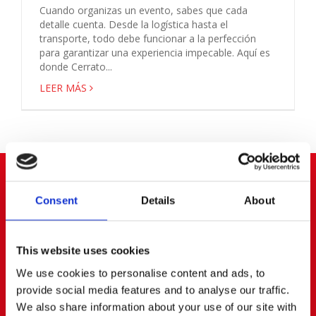
Cuando organizas un evento, sabes que cada
detalle cuenta. Desde la logística hasta el
transporte, todo debe funcionar a la perfección
para garantizar una experiencia impecable. Aquí es
donde Cerrato...
LEER MÁS
ARROYOMOLINOS
Consent
Details
About
91 668 63 40
656 83 00 20
This website uses cookies
info@cerratoalquiler.es
Calle Fresadores Nº 62
We use cookies to personalise content and ads, to
Parque Empresarial PARQUE 22
provide social media features and to analyse our traffic.
28939 ARROYOMOLINOS (Madrid)
We also share information about your use of our site with