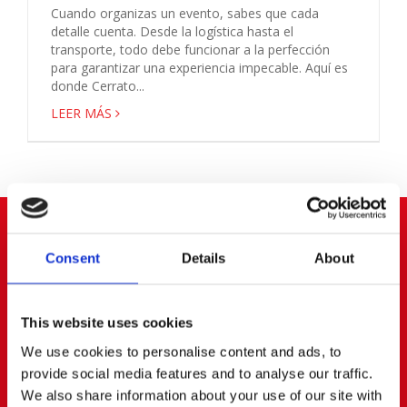
Cuando organizas un evento, sabes que cada
detalle cuenta. Desde la logística hasta el
transporte, todo debe funcionar a la perfección
para garantizar una experiencia impecable. Aquí es
donde Cerrato...
LEER MÁS
ARROYOMOLINOS
Consent
Details
About
91 668 63 40
656 83 00 20
This website uses cookies
info@cerratoalquiler.es
Calle Fresadores Nº 62
We use cookies to personalise content and ads, to
Parque Empresarial PARQUE 22
provide social media features and to analyse our traffic.
28939 ARROYOMOLINOS (Madrid)
We also share information about your use of our site with