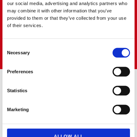
our social media, advertising and analytics partners who
BOADILLA DEL MONTE
may combine it with other information that you’ve
provided to them or that they’ve collected from your use
of their services.
91 668 63 40
687472823
boadilla@cerratoalquiler.es
Calle Artesanos Nº 13
Consent
Pol. Ind. PRADO DEL ESPINO
Necessary
Selection
28660 BOADILLA DEL MONTE (Madrid)
Preferences
SUSCRÍBETE AL BOLETÍN
Statistics
Puedes suscribirte a nuestro boletín de noticias para recibir las
Marketing
novedades.
ALLOW ALL