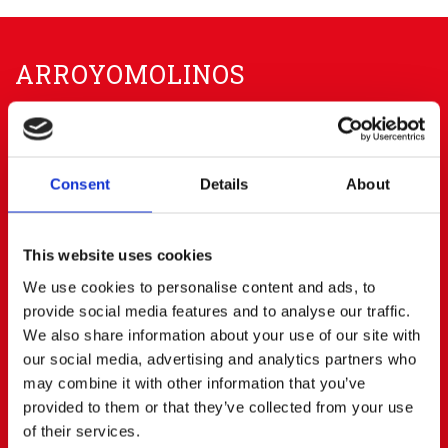
ARROYOMOLINOS
91 668 63 40
656 83 00 20
info@cerratoalquiler.es
Consent
Details
About
Calle Fresadores Nº 62
Parque Empresarial PARQUE 22
28939 ARROYOMOLINOS (Madrid)
This website uses cookies
BOADILLA DEL MONTE
We use cookies to personalise content and ads, to
provide social media features and to analyse our traffic.
We also share information about your use of our site with
91 668 63 40
687472823
our social media, advertising and analytics partners who
boadilla@cerratoalquiler.es
may combine it with other information that you’ve
Calle Artesanos Nº 13
provided to them or that they’ve collected from your use
Pol. Ind. PRADO DEL ESPINO
28660 BOADILLA DEL MONTE (Madrid)
of their services.