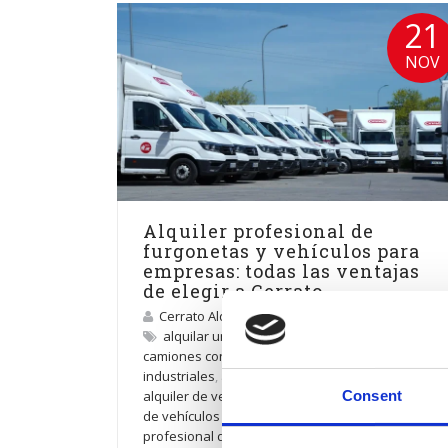
21
NOV
Alquiler profesional de
furgonetas y vehículos para
empresas: todas las ventajas
de elegir a Cerrato
Cerrato Alquiler
alquilar un vehículo industrial
,
alquiler de
camiones con trampilla
,
alquiler de furgones
industriales
,
alquiler de vehículos en Madrid
,
alquiler de vehículos para empresas
,
alquiler
Consent
de vehículos para transporte urbano
,
alquiler
profesional de furgonetas
,
caja abierta
,