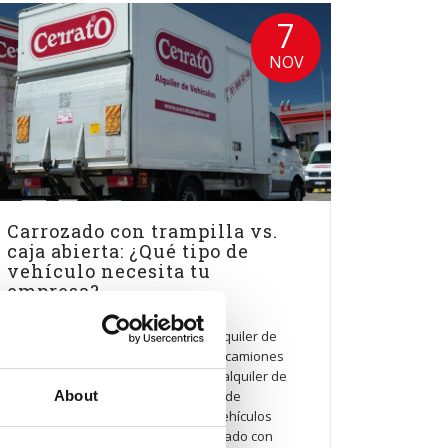
7
NOV
Carrozado con trampilla vs.
caja abierta: ¿Qué tipo de
vehículo necesita tu
empresa?
Cerrato Alquiler
alquilar un vehículo industrial
,
alquiler de
camión para mudanzas
,
alquiler de camiones
con trampilla
,
Alquiler de Furgones
,
alquiler de
vehículo para construcción
,
alquiler de
About
vehículos industriales
,
alquiler de vehículos
para empresas
,
caja abierta
,
carrozado con