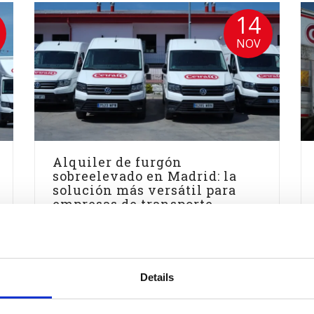
14
NOV
Alquiler de furgón
sobreelevado en Madrid: la
solución más versátil para
empresas de transporte
urbano
Cerrato Alquiler
alquilar un vehículo industrial
,
alquiler de
furgón sobreelevado
,
alquiler de furgones
para empresas
,
alquiler de vehículos
Details
industriales
,
alquiler de vehículos
profesionales
,
caja abierta
,
carrozado con