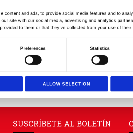
trampilla
,
Cerrato Alquiler
,
flota de vehículos
Cerrato
,
furgón gran volumen
,
furgón
e content and ads, to provide social media features and to analy
sobreelevado Madrid
,
renting profesional
,
soluciones logísticas Madrid
,
transporte
 our site with our social media, advertising and analytics partn
urbano Madrid
,
vehículos industriales sin
 provided to them or that they’ve collected from your use of their
conductor
Sobre Cerrato
Cuando cada minuto y cada metro cúbico
Preferences
Statistics
cuentan, elegir bien el vehículo marca la
diferencia. En Madrid, con calles estrechas,
horarios de carga y descargas ajustados y
múltiples restricciones de acces...
LEER MÁS
ALLOW SELECTION
SUSCRÍBETE AL BOLETÍN