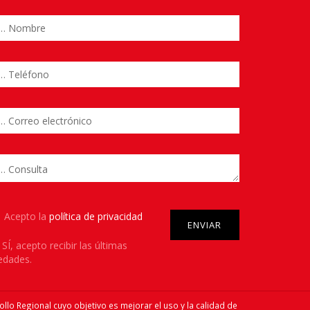
y.
Please leave this field empty.
Acepto la
política de privacidad
SÍ
, acepto recibir las últimas
edades.
ollo Regional cuyo objetivo es mejorar el uso y la calidad de