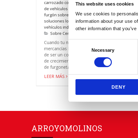
carrozado con trampilla
,
Cerrato Alquiler
,
flota
This website uses cookies
de vehículos Cerrato
,
furgón gran volumen
,
We use cookies to personalis
furgón sobreelevado
,
renting profesional
,
soluciones logísticas para empresas
,
information about your use of
vehículos industriales sin conductor
other information that you’ve
Sobre Cerrato
,
Vehículos
Cuando tu negocio depende de que las
Consent
mercancías lleguen a tiempo, la logística deja
Necessary
Selection
de ser un coste y se convierte en una palanca
de crecimiento. Elegir un alquiler profesional
de furgonetas y vehícul...
LEER MÁS
DENY
ARROYOMOLINOS