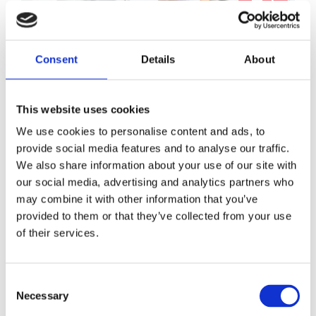
JUL
Consent
Details
About
This website uses cookies
We use cookies to personalise content and ads, to
Normativa de vehículos
provide social media features and to analyse our traffic.
industriales en Madrid 2026:
We also share information about your use of our site with
cambios que pueden afectar a tu
our social media, advertising and analytics partners who
alquiler este verano
may combine it with other information that you’ve
alquilar un vehículo industrial
,
alquiler furgonetas
provided to them or that they’ve collected from your use
ECO Madrid
,
alquiler furgonetas industriales
,
alquiler
of their services.
vehículos ECO Madrid
,
alquiler vehículos industriales
empresas
,
alquiler vehículos industriales Madrid
,
alquiler vehículos industriales sostenibles
,
Cerrato
Alquiler
,
flota profesional Madrid
,
normativa
Consent
circulación Madrid 2026
,
normativa de vehículos
Necessary
Selection
industriales en Madrid 2026
,
normativa vehículos