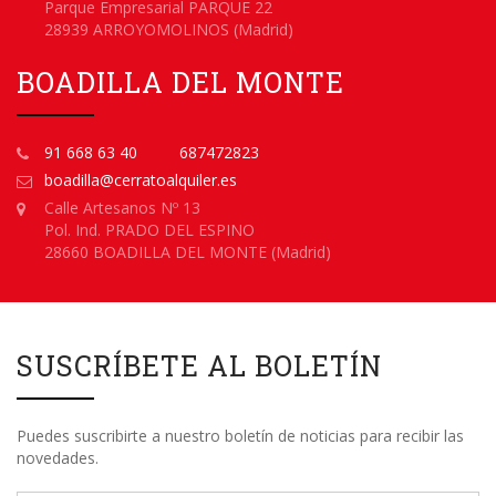
Parque Empresarial PARQUE 22
28939 ARROYOMOLINOS (Madrid)
BOADILLA DEL MONTE
91 668 63 40
687472823
boadilla@cerratoalquiler.es
Calle Artesanos Nº 13
Pol. Ind. PRADO DEL ESPINO
28660 BOADILLA DEL MONTE (Madrid)
SUSCRÍBETE AL BOLETÍN
Puedes suscribirte a nuestro boletín de noticias para recibir las
novedades.