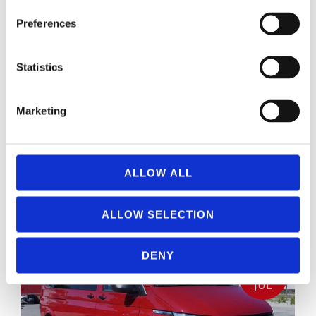
industriales Madrid
,
restricciones tráfico Madrid
verano
,
restricciones vehículos industriales Madrid
,
Preferences
transporte profesional Madrid
,
vehículos
industriales eléctricos Madrid
,
vehículos industriales
etiqueta ECO
,
vehículos industriales sin conductor
,
Statistics
ZBE Madrid vehículos industriales
,
zonas de bajas
emisiones Madrid 2026
Consejos y opinión
,
Que no te engañen
Marketing
Madrid es una ciudad cada vez más exigente para
la movilidad profesional. Las zonas de bajas
emisiones, las restricciones por etiqueta ambiental,
las normas específicas de acceso a determinadas
ALLOW ALL
áreas...
LEER MÁS
ALLOW SELECTION
DENY
10
JUL