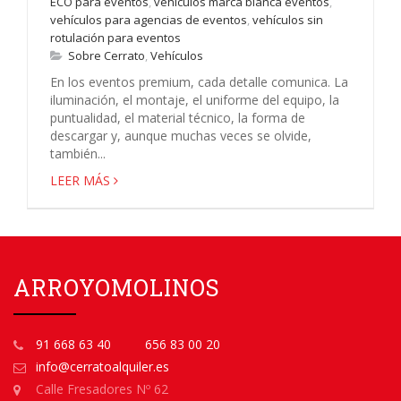
ECO para eventos
,
vehículos marca blanca eventos
,
vehículos para agencias de eventos
,
vehículos sin
rotulación para eventos
Sobre Cerrato
,
Vehículos
En los eventos premium, cada detalle comunica. La
iluminación, el montaje, el uniforme del equipo, la
puntualidad, el material técnico, la forma de
descargar y, aunque muchas veces se olvide,
también...
LEER MÁS
ARROYOMOLINOS
91 668 63 40
656 83 00 20
info@cerratoalquiler.es
Calle Fresadores Nº 62