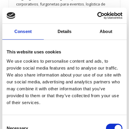
corporativos
,
furgonetas para eventos
,
logística de
eventos corporativos
,
logística para activaciones de
marca
,
logística para congresos
,
logística para ferias
,
montaje de eventos corporativos
,
organización de
eventos corporativos
,
planificación logística de
Consent
Details
About
eventos
,
transporte de equipos para eventos
,
transporte de material promocional
,
transporte de
mobiliario para eventos
,
transporte para congresos
,
transporte para convenciones
,
transporte para
This website uses cookies
eventos corporativos
,
transporte para ferias
,
We use cookies to personalise content and ads, to
vehículos con etiqueta ECO
,
vehículos ECO para
eventos
,
vehículos industriales para eventos
provide social media features and to analyse our traffic.
Consejos y opinión
We also share information about your use of our site with
Septiembre tiene algo de pistoletazo de salida.
our social media, advertising and analytics partners who
Vuelven las reuniones presenciales, los congresos,
may combine it with other information that you’ve
las ferias, las convenciones internas, las
provided to them or that they’ve collected from your use
presentaciones de producto, los eventos
of their services.
comerciales y las...
LEER MÁS
Consent
Necessary