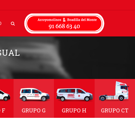
O
SUAL