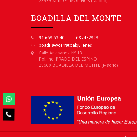
28939 ARROYOMOLINOS (Madrid)
BOADILLA DEL MONTE
91 668 63 40
687472823
boadilla@cerratoalquiler.es
Calle Artesanos Nº 13
Pol. Ind. PRADO DEL ESPINO
28660 BOADILLA DEL MONTE (Madrid)

