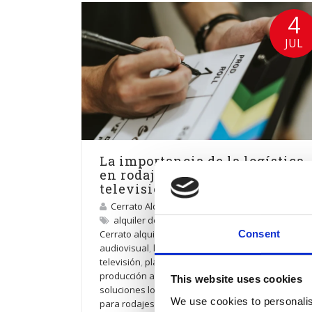
4
JUL
La importancia de la logística
en rodajes de cine y
televisión
Cerrato Alquiler
alquiler de vehículos para producciones
,
Cerrato alquiler audiovisual
,
logística
Consent
audiovisual
,
logística en rodajes de cine y
televisión
,
planificación logística cine
,
producción audiovisual
,
rodajes en Madrid
,
This website uses cookies
soluciones logísticas para rodajes
,
transporte
We use cookies to personalis
para rodajes
,
vehículos para cine y televisión