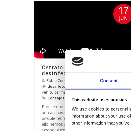
17
JUN
Cerrato toma medidas para la
desinfección de toda la flota
Pablo Cerrato
Consent
desinfección Covid-19
,
desinfección de
vehículos
,
máquinas de ozono
Consejos y opinión
,
Sobre Cerrato
This website uses cookies
Parece que estamos saliendo del túnel, pero
We use cookies to personalis
aún así hay que estar preparados para un
information about your use of
posible rebrote de este maldito virus. Para
other information that you’ve
ello hemos adquirido varias máquinas de
Ozono, este gas garantiza la...