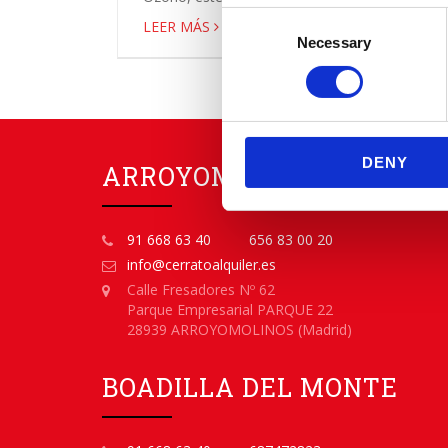
Consent
LEER MÁS
Necessary
Selection
DENY
ARROYOMOLINOS
91 668 63 40
656 83 00 20
info@cerratoalquiler.es
Calle Fresadores Nº 62
Parque Empresarial PARQUE 22
28939 ARROYOMOLINOS (Madrid)
BOADILLA DEL MONTE