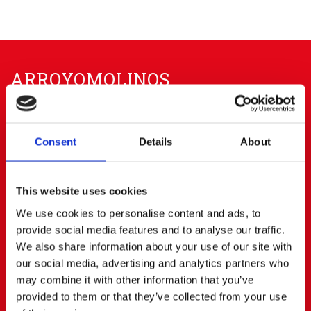
ARROYOMOLINOS
91 668 63 40
656 83 00 20
info@cerratoalquiler.es
Consent
Details
About
Calle Fresadores Nº 62
Parque Empresarial PARQUE 22
28939 ARROYOMOLINOS (Madrid)
This website uses cookies
We use cookies to personalise content and ads, to
BOADILLA DEL MONTE
provide social media features and to analyse our traffic.
We also share information about your use of our site with
91 668 63 40
687472823
our social media, advertising and analytics partners who
boadilla@cerratoalquiler.es
may combine it with other information that you’ve
provided to them or that they’ve collected from your use
Calle Artesanos Nº 13