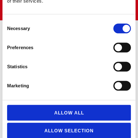
Pol. Ind. PRADO DEL ESPINO
of their services.
28660 BOADILLA DEL MONTE (Madrid)
Consent
Necessary
Selection
SUSCRÍBETE AL BOLETÍN
Preferences
Puedes suscribirte a nuestro boletín de noticias para recibir las
novedades.
Statistics
Marketing
Please leave this field empty.
SÍ
, acepto recibir las últimas novedades.
ALLOW ALL
ALLOW SELECTION
SÍGUENOS EN: